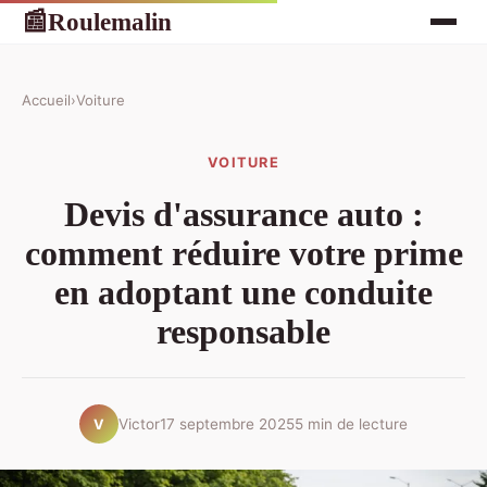
Roulemalin
📰
Accueil
›
Voiture
VOITURE
Devis d'assurance auto :
comment réduire votre prime
en adoptant une conduite
responsable
Victor
17 septembre 2025
5 min de lecture
V