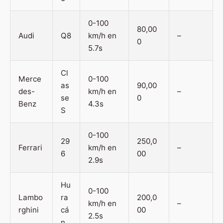
0-100
80,00
Audi
Q8
km/h en
–
0
5.7s
Cl
Merce
0-100
as
90,00
des-
km/h en
–
se
0
Benz
4.3s
S
0-100
29
250,0
Ferrari
km/h en
–
6
00
2.9s
Hu
0-100
Lambo
ra
200,0
km/h en
–
rghini
cá
00
2.5s
n