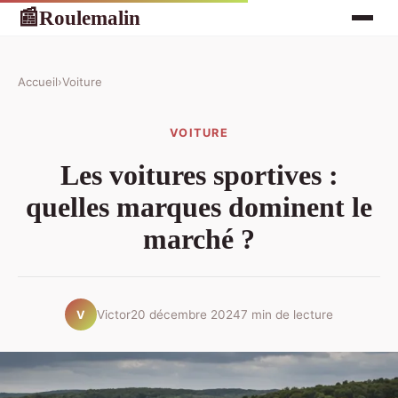
Roulemalin
📰
Accueil
›
Voiture
VOITURE
Les voitures sportives :
quelles marques dominent le
marché ?
Victor
20 décembre 2024
7 min de lecture
V