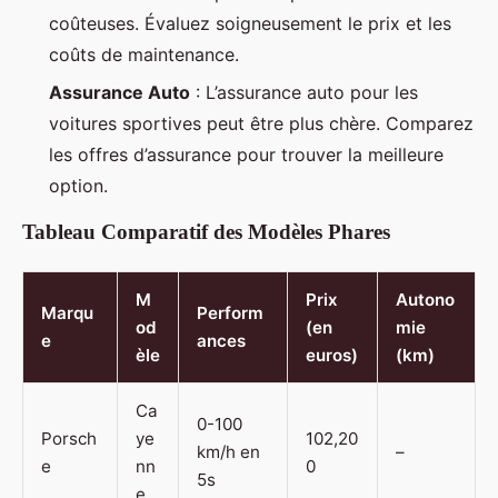
coûteuses. Évaluez soigneusement le prix et les
coûts de maintenance.
Assurance Auto
: L’assurance auto pour les
voitures sportives peut être plus chère. Comparez
les offres d’assurance pour trouver la meilleure
option.
Tableau Comparatif des Modèles Phares
M
Prix
Autono
Marqu
Perform
od
(en
mie
e
ances
èle
euros)
(km)
Ca
0-100
Porsch
ye
102,20
km/h en
–
e
nn
0
5s
e